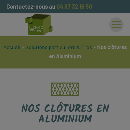
Contactez-nous au
04 67 32 16 50
Accueil
Accueil
»
Solutions particuliers & Pros
»
Nos clôtures
Nos solutions
en Aluminium
Galeries photos
Click & collect
Contact
NOS CLÔTURES EN
ALUMINIUM