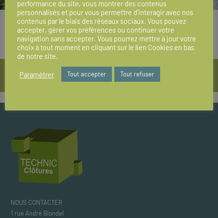
performance du site, vous montrer des contenus
personnalisés et pour vous permettre d'interagir avec nos
ALUMINIUM
contenus par le biais des réseaux sociaux. Vous pouvez
accepter, gérer vos préférences ou continuer votre
navigation sans accepter. Vous pourrez mettre à jour votre
choix à tout moment en cliquant sur le lien Cookies en bas
de notre site.
Paramétrer
Tout accepter
Tout refuser
Retour vers nos solutions pour Particuliers & Pros
NOUS CONTACTER
1 rue André Blondel